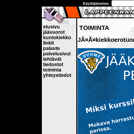
Käyttäjätunnus
etusivu
TOIMINTA
jäävuorot
kuntokiekko
JÃ¤Ã¤kiekkoerotuom
linkit
palaute
palvelusivut
tehtävät
tiedostot
toiminta
yhteystiedot