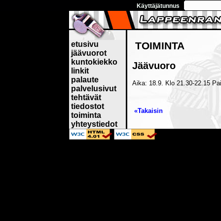
Käyttäjätunnus
etusivu
TOIMINTA
jäävuorot
kuntokiekko
Jäävuoro
linkit
palaute
Aika: 18.9. Klo 21.30-22.15 P
palvelusivut
tehtävät
tiedostot
«Takaisin
toiminta
yhteystiedot